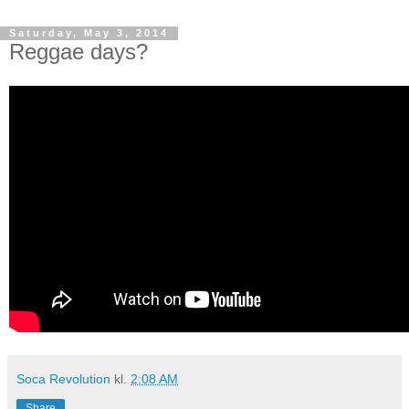
Saturday, May 3, 2014
Reggae days?
Soca Revolution
kl.
2:08 AM
Share